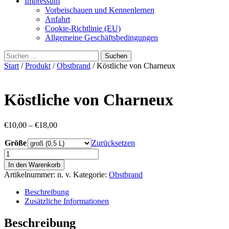
Impressum
Vorbeischauen und Kennenlernen
Anfahrt
Cookie-Richtlinie (EU)
Allgemeine Geschäftsbedingungen
Suchen
nach:
Start
/
Produkt
/
Obstbrand
/ Köstliche von Charneux
Köstliche von Charneux
Preisspanne:
€
10,00
–
€
18,00
€10,00
Größe
bis
Zurücksetzen
€18,00
Köstliche
von
In den Warenkorb
Charneux
Artikelnummer:
n. v.
Kategorie:
Obstbrand
Menge
Beschreibung
Zusätzliche Informationen
Beschreibung