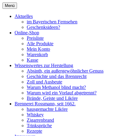
Zum
Menü
Inhalt
Seit 1662
Brennerei Rossmann Albstadt
springen
Aktuelles
im Bayerischen Fernsehen
Geschenksideen?
Online-Shop
Preisliste
Alle Produkte
Mein Konto
Warenkorb
Kasse
Wissenswertes zur Herstellung
Absinth, ein außergewöhnlicher Genuss
Geschichte und das Brennrecht
Zoll und Ausbeute
Warum Methanol blind macht?
Warum wird ein Vorlauf abgetrennt?
Brände, Geiste und Liköre
Brennerei Rossmann, seit 1662.
hausgemachte Liköre
Whiskey
Zigarrenbrand
Trinksprüche
Rezepte