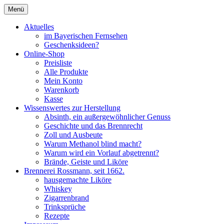
Zum
Menü
Inhalt
Seit 1662
Brennerei Rossmann Albstadt
springen
Aktuelles
im Bayerischen Fernsehen
Geschenksideen?
Online-Shop
Preisliste
Alle Produkte
Mein Konto
Warenkorb
Kasse
Wissenswertes zur Herstellung
Absinth, ein außergewöhnlicher Genuss
Geschichte und das Brennrecht
Zoll und Ausbeute
Warum Methanol blind macht?
Warum wird ein Vorlauf abgetrennt?
Brände, Geiste und Liköre
Brennerei Rossmann, seit 1662.
hausgemachte Liköre
Whiskey
Zigarrenbrand
Trinksprüche
Rezepte