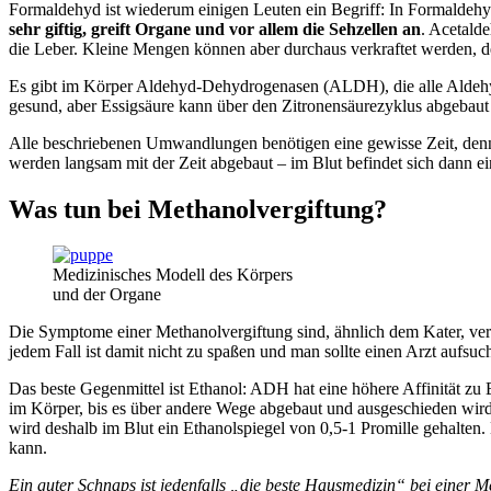
Formaldehyd ist wiederum einigen Leuten ein Begriff: In Formaldehyd
sehr giftig, greift Organe und vor allem die Sehzellen an
. Acetald
die Leber. Kleine Mengen können aber durchaus verkraftet werden, d
Es gibt im Körper Aldehyd-Dehydrogenasen (ALDH), die alle Aldehyd
gesund, aber Essigsäure kann über den Zitronensäurezyklus abgebau
Alle beschriebenen Umwandlungen benötigen eine gewisse Zeit, denn di
werden langsam mit der Zeit abgebaut – im Blut befindet sich dann 
Was tun bei Methanolvergiftung?
Medizinisches Modell des Körpers
und der Organe
Die Symptome einer Methanolvergiftung sind, ähnlich dem Kater, ver
jedem Fall ist damit nicht zu spaßen und man sollte einen Arzt aufsuc
Das beste Gegenmittel ist Ethanol: ADH hat eine höhere Affinität zu
im Körper, bis es über andere Wege abgebaut und ausgeschieden wird
wird deshalb im Blut ein Ethanolspiegel von 0,5-1 Promille gehalte
kann.
Ein guter Schnaps ist jedenfalls „die beste Hausmedizin“ bei einer M