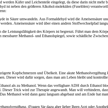
 werden Käfer und Leichenteile eingelegt, da diese darin nicht mehr b
ehyd ist neben den größeren Alkohol-molekülen (Fuselölen) verantwort
enn:
e in Säure umwandeln. Aus Formaldehyd wird die Ameisensäure und au
t werden. Ameisensäure wird über einen andren Stoffwechselpfad lang
e Leistungsfähigkeit des Körpers ist begrenzt. Führt man dem Körper z
ein messbarer Methanol- und Ethanolspiegel, sowie schädliche Zwische
zögerte Kopfschmerzen und Übelkeit. Eine akute Methanolvergiftung ka
hen. Dieser wird dafür sorgen, dass man am Leben bleibt und kontrollie
 Ethanol als zu Methanol. Wenn das verfügbare ADH durch Ethanol block
. Dieser Trick wird zur Therapie angewandt. Man will verhindern, da
n. Das Methanol wird dann ganz langsam abgebaut und am Ende hat man
ethanolvergiftung.
(Fragen Sie dazu aber lieber Ihren Arzt oder Apothek