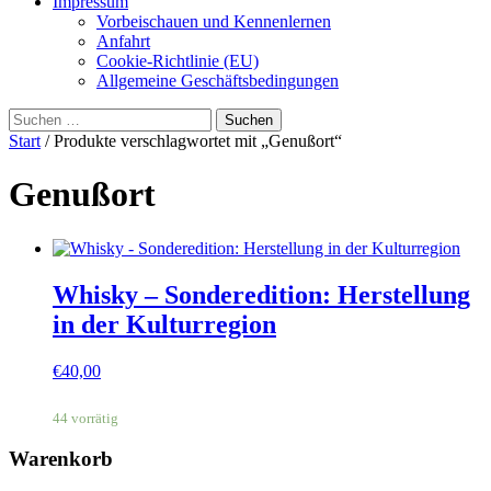
Impressum
Vorbeischauen und Kennenlernen
Anfahrt
Cookie-Richtlinie (EU)
Allgemeine Geschäftsbedingungen
Suchen
nach:
Start
/ Produkte verschlagwortet mit „Genußort“
Genußort
Whisky – Sonderedition: Herstellung
in der Kulturregion
€
40,00
44 vorrätig
Warenkorb