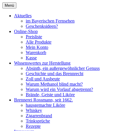
Zum
Menü
Inhalt
Seit 1662
Brennerei Rossmann Albstadt
springen
Aktuelles
im Bayerischen Fernsehen
Geschenksideen?
Online-Shop
Preisliste
Alle Produkte
Mein Konto
Warenkorb
Kasse
Wissenswertes zur Herstellung
Absinth, ein außergewöhnlicher Genuss
Geschichte und das Brennrecht
Zoll und Ausbeute
Warum Methanol blind macht?
Warum wird ein Vorlauf abgetrennt?
Brände, Geiste und Liköre
Brennerei Rossmann, seit 1662.
hausgemachte Liköre
Whiskey
Zigarrenbrand
Trinksprüche
Rezepte