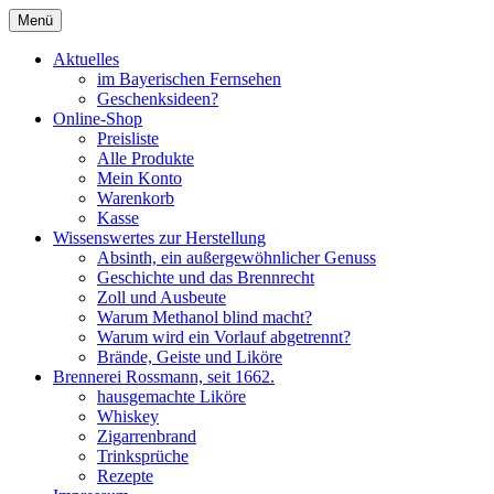
Zum
Menü
Inhalt
Seit 1662
Brennerei Rossmann Albstadt
springen
Aktuelles
im Bayerischen Fernsehen
Geschenksideen?
Online-Shop
Preisliste
Alle Produkte
Mein Konto
Warenkorb
Kasse
Wissenswertes zur Herstellung
Absinth, ein außergewöhnlicher Genuss
Geschichte und das Brennrecht
Zoll und Ausbeute
Warum Methanol blind macht?
Warum wird ein Vorlauf abgetrennt?
Brände, Geiste und Liköre
Brennerei Rossmann, seit 1662.
hausgemachte Liköre
Whiskey
Zigarrenbrand
Trinksprüche
Rezepte