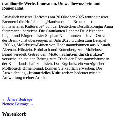
traditionelle Werte, Innovation, Umweltbewusstsein und
Regionalität.
Anlässlich unseres Hoffestes am 26.Oktober 2025 wurde unserer
Brennerei die Hofplakette „Handwerkliche Brennkunst –
Immaterielles Kulturerbe“ von der Deutschen Destillatkönigin Anna
Steinmann überreicht. Die Gratulanten Landrat Dr. Alexander
Legler und Bürgermeister Stephan Noll konnten sich vor Ort von
der Brennkunst überzeugen. im Jahr 2025 wurden zum Beispiel
1200 kg Mollebusch-Birnen von Hochstammbäumen aus Albstadt,
Alzenau, Hörstein, Rohrbach und Rottenberg zum Mollebusch-
Brand veredelt. Getreu dem Motto
„Schützen durch nützen“
versuche ich meinen Beitrag zum Erhalt der Hochstammbäume in
der Kulturlandschaft zu leisten. Das Ergebnis, ein vorzüglicher
Mollebusch-Birnenbrand, können Sie käuflich erwerben. Die
Auszeichnung
„Immatrielles Kulturerbe“
bedeutet mir die
Aufwertung meiner Arbeit.
Beitragsnavigation
←
Ältere Beiträge
Neuere Beiträge
→
Warenkorb