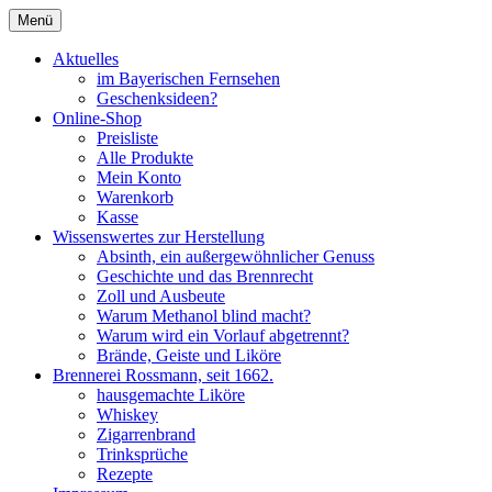
Zum
Menü
Inhalt
Seit 1662
Brennerei Rossmann Albstadt
springen
Aktuelles
im Bayerischen Fernsehen
Geschenksideen?
Online-Shop
Preisliste
Alle Produkte
Mein Konto
Warenkorb
Kasse
Wissenswertes zur Herstellung
Absinth, ein außergewöhnlicher Genuss
Geschichte und das Brennrecht
Zoll und Ausbeute
Warum Methanol blind macht?
Warum wird ein Vorlauf abgetrennt?
Brände, Geiste und Liköre
Brennerei Rossmann, seit 1662.
hausgemachte Liköre
Whiskey
Zigarrenbrand
Trinksprüche
Rezepte