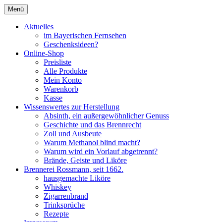
Zum
Menü
Inhalt
Seit 1662
Brennerei Rossmann Albstadt
springen
Aktuelles
im Bayerischen Fernsehen
Geschenksideen?
Online-Shop
Preisliste
Alle Produkte
Mein Konto
Warenkorb
Kasse
Wissenswertes zur Herstellung
Absinth, ein außergewöhnlicher Genuss
Geschichte und das Brennrecht
Zoll und Ausbeute
Warum Methanol blind macht?
Warum wird ein Vorlauf abgetrennt?
Brände, Geiste und Liköre
Brennerei Rossmann, seit 1662.
hausgemachte Liköre
Whiskey
Zigarrenbrand
Trinksprüche
Rezepte