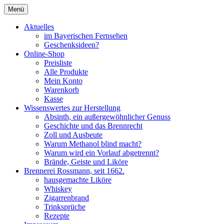
Zum
Menü
Inhalt
Seit 1662
Brennerei Rossmann Albstadt
springen
Aktuelles
im Bayerischen Fernsehen
Geschenksideen?
Online-Shop
Preisliste
Alle Produkte
Mein Konto
Warenkorb
Kasse
Wissenswertes zur Herstellung
Absinth, ein außergewöhnlicher Genuss
Geschichte und das Brennrecht
Zoll und Ausbeute
Warum Methanol blind macht?
Warum wird ein Vorlauf abgetrennt?
Brände, Geiste und Liköre
Brennerei Rossmann, seit 1662.
hausgemachte Liköre
Whiskey
Zigarrenbrand
Trinksprüche
Rezepte