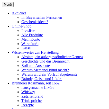
Zum
Menü
Inhalt
Seit 1662
Brennerei Rossmann Albstadt
springen
Aktuelles
im Bayerischen Fernsehen
Geschenksideen?
Online-Shop
Preisliste
Alle Produkte
Mein Konto
Warenkorb
Kasse
Wissenswertes zur Herstellung
Absinth, ein außergewöhnlicher Genuss
Geschichte und das Brennrecht
Zoll und Ausbeute
Warum Methanol blind macht?
Warum wird ein Vorlauf abgetrennt?
Brände, Geiste und Liköre
Brennerei Rossmann, seit 1662.
hausgemachte Liköre
Whiskey
Zigarrenbrand
Trinksprüche
Rezepte