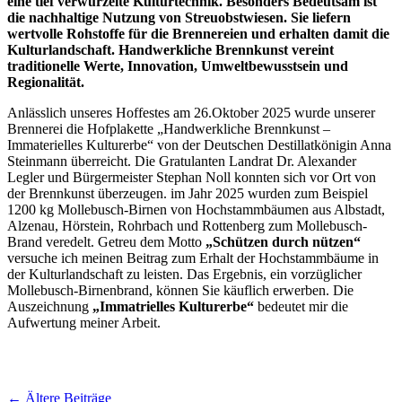
eine tief verwurzelte Kulturtechnik. Besonders Bedeutsam ist
die nachhaltige Nutzung von Streuobstwiesen. Sie liefern
wertvolle Rohstoffe für die Brennereien und erhalten damit die
Kulturlandschaft. Handwerkliche Brennkunst vereint
traditionelle Werte, Innovation, Umweltbewusstsein und
Regionalität.
Anlässlich unseres Hoffestes am 26.Oktober 2025 wurde unserer
Brennerei die Hofplakette „Handwerkliche Brennkunst –
Immaterielles Kulturerbe“ von der Deutschen Destillatkönigin Anna
Steinmann überreicht. Die Gratulanten Landrat Dr. Alexander
Legler und Bürgermeister Stephan Noll konnten sich vor Ort von
der Brennkunst überzeugen. im Jahr 2025 wurden zum Beispiel
1200 kg Mollebusch-Birnen von Hochstammbäumen aus Albstadt,
Alzenau, Hörstein, Rohrbach und Rottenberg zum Mollebusch-
Brand veredelt. Getreu dem Motto
„Schützen durch nützen“
versuche ich meinen Beitrag zum Erhalt der Hochstammbäume in
der Kulturlandschaft zu leisten. Das Ergebnis, ein vorzüglicher
Mollebusch-Birnenbrand, können Sie käuflich erwerben. Die
Auszeichnung
„Immatrielles Kulturerbe“
bedeutet mir die
Aufwertung meiner Arbeit.
Beitragsnavigation
←
Ältere Beiträge